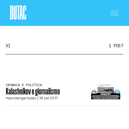
XI
1 POST
CRONACA E POLITICA
CRONACA E POLITICA
Kalashnikov e giornalismo
SCIENZA E TECNOLOGIA
maicolengel butac
| 18 set 2017
SALUTE E MEDICINA