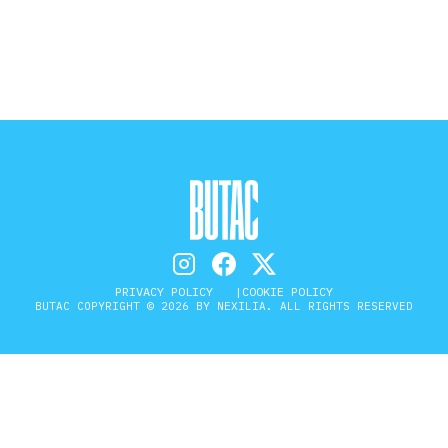
STORIA E CITAZIONI
INTRATTENIMENTO
COMPLOTTI, LEGGENDE URBANE ED
EVERGREEN
PRIVACY POLICY
COOKIE POLICY
BUTAC COPYRIGHT © 2026 BY NEXILIA. ALL RIGHTS RESERVED
EDITORIALI
TRUFFE E SOCIAL NETWORK