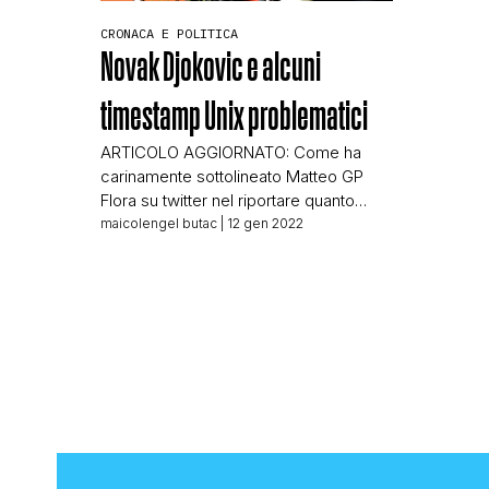
CRONACA E POLITICA
Novak Djokovic e alcuni
timestamp Unix problematici
ARTICOLO AGGIORNATO: Come ha
carinamente sottolineato Matteo GP
Flora su twitter nel riportare quanto
analizzato da ZER abbiamo “scritto una
maicolengel butac
| 12 gen 2022
vaccata”, o meglio, come credevamo
fosse chiaro nell’articolo qui sotto, ZER
ha scritto un articolo analizzando un
dato che noi abbiamo riportato senza
riverificarlo. I timestamp UNIX dei test
mostrati da Djokovic risultavano errati
rispetto […]