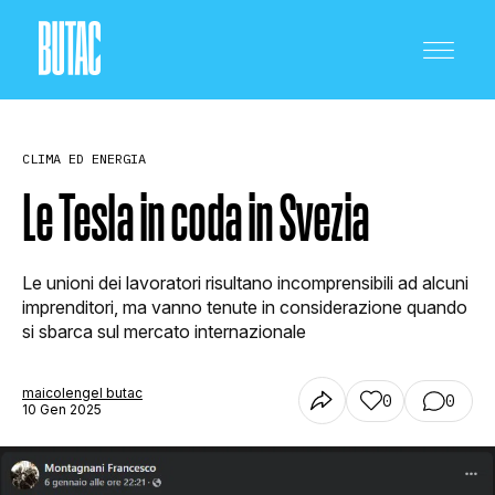
CLIMA ED ENERGIA
Le Tesla in coda in Svezia
CRONACA E POLITICA
Le unioni dei lavoratori risultano incomprensibili ad alcuni
imprenditori, ma vanno tenute in considerazione quando
si sbarca sul mercato internazionale
SCIENZA E TECNOLOGIA
maicolengel butac
0
0
10 Gen 2025
SALUTE E MEDICINA