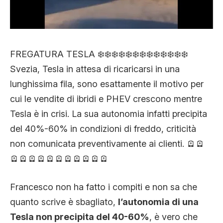
FREGATURA TESLA ❄️❄️❄️❄️❄️❄️❄️❄️❄️❄️❄️❄️❄️
Svezia, Tesla in attesa di ricaricarsi in una
lunghissima fila, sono esattamente il motivo per
cui le vendite di ibridi e PHEV crescono mentre
Tesla è in crisi. La sua autonomia infatti precipita
del 40%-60% in condizioni di freddo, criticità
non comunicata preventivamente ai clienti. 🪫🪫
🪫🪫🪫🪫🪫🪫🪫🪫🪫🪫🪫
Francesco non ha fatto i compiti e non sa che
quanto scrive è sbagliato,
l’autonomia di una
Tesla non precipita del 40-60%
, è vero che