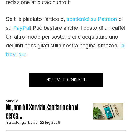
redazione at butac punto it
Se ti è piaciuto l’articolo,
sostienici su Patreon
o
su
PayPal
! Può bastare anche il costo di un caffè!
Un altro modo per sostenerci è acquistare uno
dei libri consigliati sulla nostra pagina Amazon,
la
trovi qui
.
MOSTRA I COMMENTI
BUFALA
No, non è il Servizio Sanitario che vi
cerca…
maicolengel butac
| 22 lug 2026