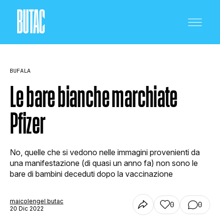
BUFALA
Le bare bianche marchiate
Pfizer
CRONACA E POLITICA
No, quelle che si vedono nelle immagini provenienti da
SCIENZA E TECNOLOGIA
una manifestazione (di quasi un anno fa) non sono le
bare di bambini deceduti dopo la vaccinazione
SALUTE E MEDICINA
maicolengel butac
0
0
20 Dic 2022