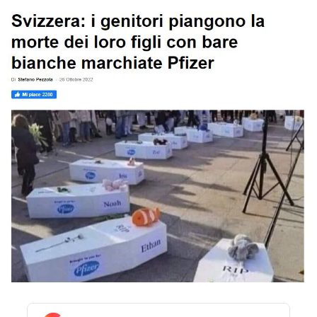
STORIA E CITAZIONI
INTRATTENIMENTO
COMPLOTTI, LEGGENDE URBANE ED
EVERGREEN
EDITORIALI
TRUFFE E SOCIAL NETWORK