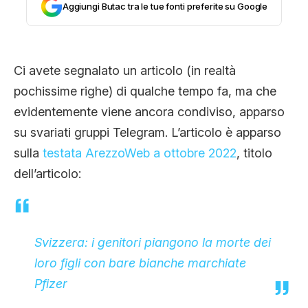
Aggiungi Butac tra le tue fonti preferite su Google
CLIMA ED ENERGIA
CONTATTI
Ci avete segnalato un articolo (in realtà
pochissime righe) di qualche tempo fa, ma che
evidentemente viene ancora condiviso, apparso
CHI SIAMO
su svariati gruppi Telegram. L’articolo è apparso
sulla
testata ArezzoWeb a ottobre 2022
, titolo
dell’articolo:
Svizzera: i genitori piangono la morte dei
loro figli con bare bianche marchiate
Pfizer