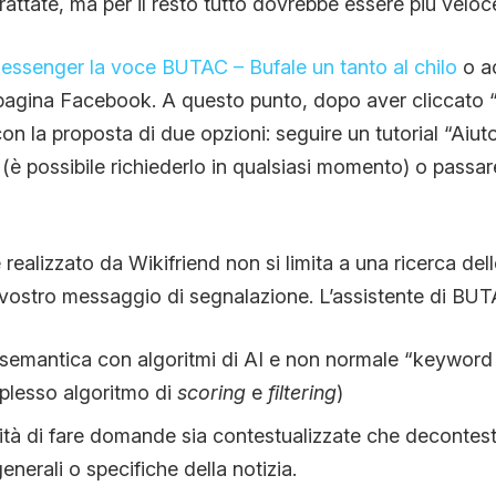
rattate, ma per il resto tutto dovrebbe essere più velo
essenger la voce BUTAC – Bufale un tanto al chilo
o ac
pagina Facebook. A questo punto, dopo aver cliccato “In
n la proposta di due opzioni: seguire un tutorial “Aiut
à (è possibile richiederlo in qualsiasi momento) o passa
e realizzato da Wikifriend non si limita a una ricerca de
 vostro messaggio di segnalazione. L’assistente di BU
 semantica con algoritmi di AI e non normale “keyword
plesso algoritmo di
scoring
e
filtering
)
lità di fare domande sia contestualizzate che decontest
enerali o specifiche della notizia.