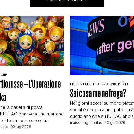
IONE
 filorusse – L’Operazione
EDITORIALI E APPROFONDIMENTI
Sai cosa me ne frega?
hka
Nei giorni scorsi su molte piatt
 nella casella di posta
social è circolata una pubblicità
di BUTAC è arrivata una mail che
quotidiano che su BUTAC abbi
tente un nome che già
incrociato più volte. Pubblicità “f
maicolengel butac
| 30 giu 2026
 Lars Wienand, responsabile
butac
| 02 lug 2026
grandissimo successo riscontra
elle verifiche per T-Online,