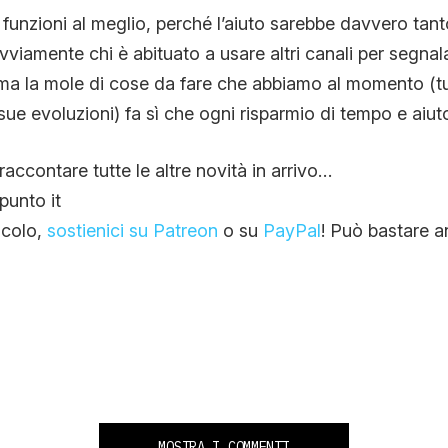
funzioni al meglio, perché l’aiuto sarebbe davvero tant
viamente chi è abituato a usare altri canali per segn
 ma la mole di cose da fare che abbiamo al momento (tut
e evoluzioni) fa sì che ogni risparmio di tempo e aiuto
 raccontare tutte le altre novità in arrivo…
punto it
ticolo,
sostienici su Patreon
o su
PayPal
! Può bastare a
MOSTRA I COMMENTI