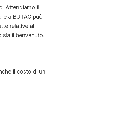
o. Attendiamo il
alare a BUTAC può
te relative al
 sia il benvenuto.
nche il costo di un