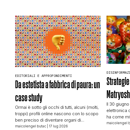
DISINFORMAZ
EDITORIALI E APPROFONDIMENTI
Strategie
Da estetista a fabbrica di paura: un
Matryos
case study
Il 30 giugno
Ormai è sotto gli occhi di tutti, alcuni (molti,
elettronica 
troppi) profili online nascono con lo scopo
ha come mit
ben preciso di diventare organi di
conoscevo:
maicolengel 
propaganda e disinformazione. Molti sono
maicolengel butac
| 17 lug 2026
editoriale d