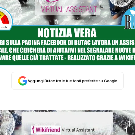
STORIA E CITAZIONI
INTRATTENIMENTO
COMPLOTTI, LEGGENDE URBANE ED EVERGREE
EDITORIALI
Aggiungi Butac tra le tue fonti preferite su Google
TRUFFE E SOCIAL NETWORK
CLIMA ED ENERGIA