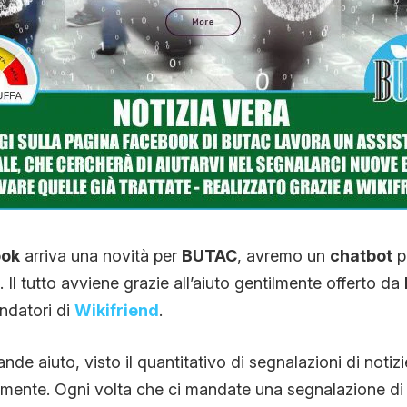
CONTATTI
CHI SIAMO
ok
arriva una novità per
BUTAC
, avremo un
chatbot
pe
 Il tutto avviene grazie all’aiuto gentilmente offerto da
ondatori di
Wikifriend
.
e aiuto, visto il quantitativo di segnalazioni di notizie
amente. Ogni volta che ci mandate una segnalazione di