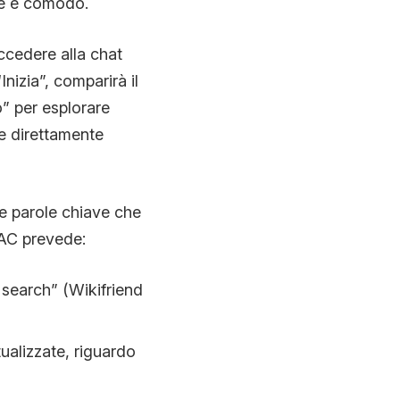
ce e comodo.
cedere alla chat
izia”, comparirà il
o” per esplorare
re direttamente
lle parole chiave che
TAC prevede:
 search” (Wikifriend
ualizzate, riguardo