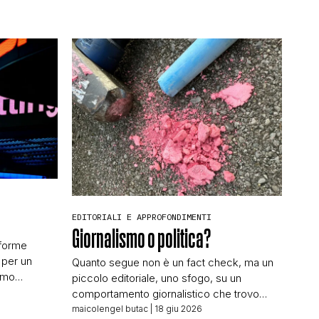
EDITORIALI E APPROFONDIMENTI
Giornalismo o politica?
aforme
 per un
Quanto segue non è un fact check, ma un
amo
piccolo editoriale, uno sfogo, su un
iglie” del
comportamento giornalistico che trovo
to dal
inammissibile, e che andrebbe sanzionato
maicolengel butac
| 18 giu 2026