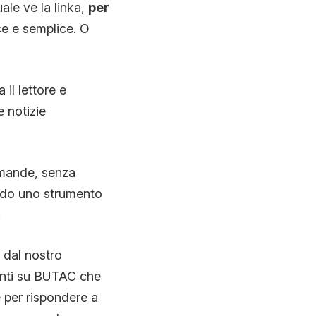
ale ve la linka,
per
ce e semplice. O
 il lettore e
 notizie
omande, senza
nendo uno strumento
.
 dal nostro
senti su BUTAC che
 per rispondere a