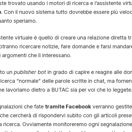
e trovato usando i motori di ricerca e l’assistente virtu
o
. Con il nuovo sistema tutto dovrebbe essere più velo
uanto speriamo.
stente virtuale è quello di creare una relazione diretta tra
otranno ricercare notizie, fare domande e farsi mandare
i argomenti che li interessano.
to un
publisher bot
in grado di capire e reagire alle d
a ricerca “normale” delle parole scritte in chat, ma for
che lavoriamo dietro a BUTAC sia per voi che lo leggete
gnalazioni che fate
tramite Facebook
verranno gestite
, che cercherà di rispondervi subito con gli articoli pre
ra ricerca. Ovviamente monitoreremo ogni segnalazione