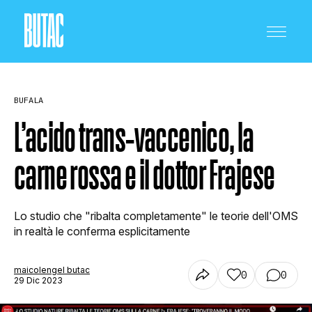
BUFALA
L’acido trans-vaccenico, la
carne rossa e il dottor Frajese
CRONACA E POLITICA
Lo studio che "ribalta completamente" le teorie dell'OMS
SCIENZA E TECNOLOGIA
in realtà le conferma esplicitamente
maicolengel butac
0
0
SALUTE E MEDICINA
29 Dic 2023