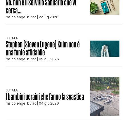
No, non è il Servizio Sanitario che vi
cerca…
maicolengel butac
| 22 lug 2026
BUFALA
Stephen (Steven Eugene) Kuhn non è
una fonte affidabile
maicolengel butac
| 09 giu 2026
BUFALA
I bambini ucraini che fanno la svastica
maicolengel butac
| 04 giu 2026