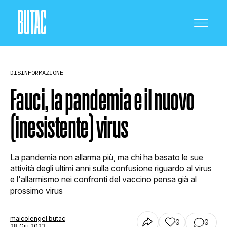
DISINFORMAZIONE
Fauci, la pandemia e il nuovo
(inesistente) virus
CRONACA E POLITICA
La pandemia non allarma più, ma chi ha basato le sue
SCIENZA E TECNOLOGIA
attività degli ultimi anni sulla confusione riguardo al virus
e l'allarmismo nei confronti del vaccino pensa già al
prossimo virus
SALUTE E MEDICINA
maicolengel butac
0
0
28 Giu 2023