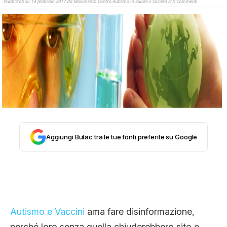
STORIA E CITAZIONI
INTRATTENIMENTO
COMPLOTTI, LEGGENDE URBANE ED
EVERGREEN
Aggiungi Butac tra le tue fonti preferite su Google
EDITORIALI
TRUFFE E SOCIAL NETWORK
Autismo e Vaccini
ama fare disinformazione,
perché loro senza quella chiuderebbero sito e