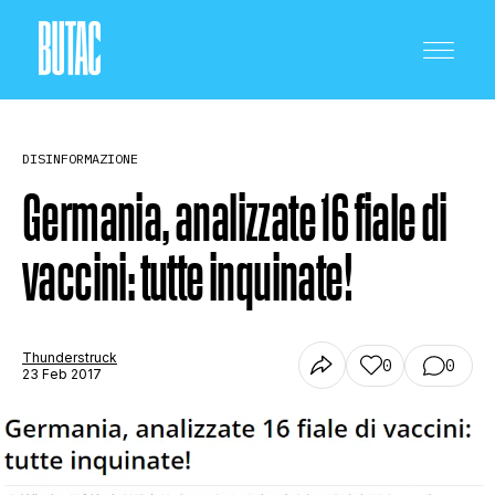
DISINFORMAZIONE
Germania, analizzate 16 fiale di
vaccini: tutte inquinate!
CRONACA E POLITICA
SCIENZA E TECNOLOGIA
Thunderstruck
0
0
23 Feb 2017
SALUTE E MEDICINA