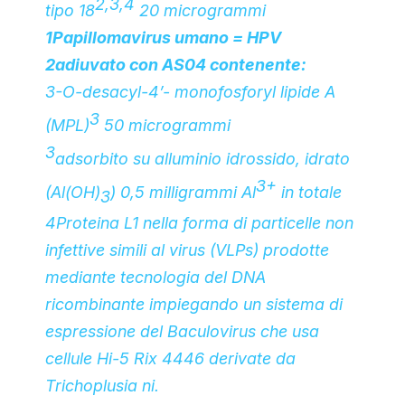
2,3,4
tipo 18
20 microgrammi
1Papillomavirus umano = HPV
2adiuvato con AS04 contenente:
3-
O
-desacyl-4’- monofosforyl lipide A
3
(MPL)
50 microgrammi
3
adsorbito su alluminio idrossido, idrato
3+
(Al(OH)
) 0,5 milligrammi Al
in totale
3
4Proteina L1 nella forma di particelle non
infettive simili al virus (VLPs) prodotte
mediante tecnologia del DNA
ricombinante impiegando un sistema di
espressione del Baculovirus che usa
cellule Hi-5 Rix 4446 derivate da
Trichoplusia ni.