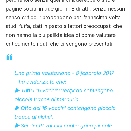
CLIMA ED ENERGIA
pagine social in due giorni. E difatti, senza nessun
senso critico, ripropongono per l’ennesima volta
studi fuffa, dati in pasto a lettori preoccupati che
CONTATTI
non hanno la più pallida idea di come valutare
criticamente i dati che ci vengono presentati.
CHI SIAMO
Una prima valutazione – 8 febbraio 2017
– ha evidenziato che:
▶ Tutti i 16 vaccini verificati contengono
piccole tracce di
mercurio
.
▶ Otto dei 16 vaccini contengono piccole
tracce di
nichel
.
▶ Sei dei 16 vaccini contengono piccole