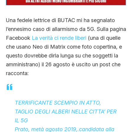
CLIMA ED ENERGIA
Una fedele lettrice di BUTAC mi ha segnalato
CONTATTI
l’ennesimo caso di allarmismo da 5G. Sulla pagina
Facebook
La verità ci rende liberi
(una di quelle
che usano Neo di Matrix come foto copertina, e
CHI SIAMO
questo dovrebbe dirla lunga su che soggetti la
amministrano) il 26 agosto è uscito un post che
racconta:
TERRIFICANTE SCEMPIO IN ATTO,
TAGLIO DEGLI ALBERI NELLE CITTA’ PER
IL 5G
Prato, metà agosto 2019,.candidata alla