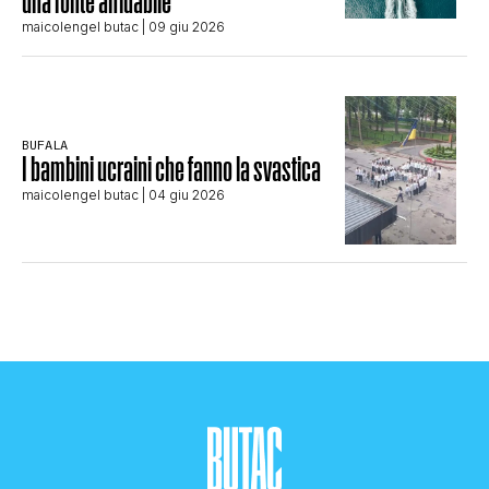
una fonte affidabile
maicolengel butac
| 09 giu 2026
BUFALA
I bambini ucraini che fanno la svastica
maicolengel butac
| 04 giu 2026