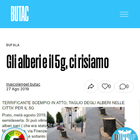
BUFALA
Gli alberi e il 5g, ci risiamo
CRONACA E POLITICA
maicolengel butac
0
0
27 Ago 2019
SCIENZA E TECNOLOGIA
SALUTE E MEDICINA