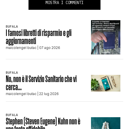
MOSTRA I COMMENTI
BUFALA
I famosi libretti di risparmio e gli
aggiornamenti
maicolengel butac
| 07 ago 2026
BUFALA
No, non è il Servizio Sanitario che vi
cerca…
maicolengel butac
| 22 lug 2026
BUFALA
Stephen (Steven Eugene) Kuhn non è