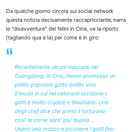
CLIMA ED ENERGIA
Da qualche giorno circola sui social network
questa notizia decisamente raccapricciante; narra
CONTATTI
le “disavventure” dei felini in Cina, ve la riporto
(tagliando qua e la) per come è in giro:
CHI SIAMO
Recentemente alcuni ristoranti nel
Guangdong, in Cina, hanno promosso un
piatto popolare gatto bollito vivo.
Il modo in cui nei ristoranti uccidono i
gatti è molto crudele e disumano. Uno
degli chef dice che prima li torturano
cosi’ la carne sara’ piu’ buona ..
Usano una mazza e picchiare i gatti fino