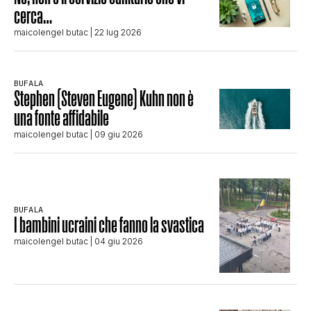
cerca…
maicolengel butac
| 22 lug 2026
BUFALA
Stephen (Steven Eugene) Kuhn non è
una fonte affidabile
maicolengel butac
| 09 giu 2026
BUFALA
I bambini ucraini che fanno la svastica
maicolengel butac
| 04 giu 2026