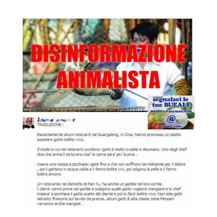
STORIA E CITAZIONI
INTRATTENIMENTO
COMPLOTTI, LEGGENDE URBANE ED
EVERGREEN
EDITORIALI
TRUFFE E SOCIAL NETWORK