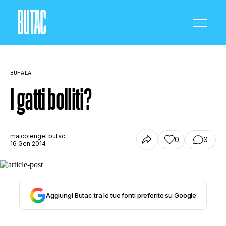
BUFALA
I gatti bolliti?
CRONACA E POLITICA
maicolengel butac
0
0
16 Gen 2014
SCIENZA E TECNOLOGIA
Aggiungi Butac tra le tue fonti preferite su Google
SALUTE E MEDICINA