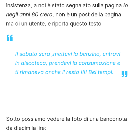
insistenza, a noi è stato segnalato sulla pagina
Io
CLIMA ED ENERGIA
negli anni 80 c’ero
, non è un post della pagina
ma di un utente, e riporta questo testo:
CONTATTI
CHI SIAMO
Il sabato sera ,mettevi la benzina, entravi
in discoteca, prendevi la consumazione e
ti rimaneva anche il resto !!!! Bei tempi.
Sotto possiamo vedere la foto di una banconota
da diecimila lire: