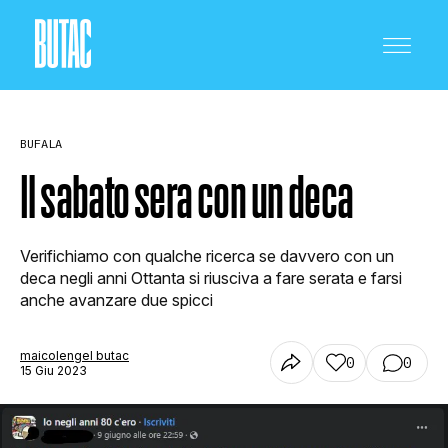
BUFALA
Il sabato sera con un deca
CRONACA E POLITICA
Verifichiamo con qualche ricerca se davvero con un
deca negli anni Ottanta si riusciva a fare serata e farsi
anche avanzare due spicci
SCIENZA E TECNOLOGIA
maicolengel butac
0
0
15 Giu 2023
SALUTE E MEDICINA