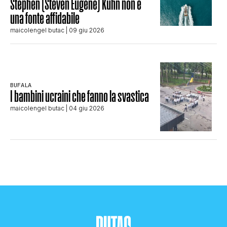
Stephen (Steven Eugene) Kuhn non è
una fonte affidabile
maicolengel butac
| 09 giu 2026
BUFALA
I bambini ucraini che fanno la svastica
maicolengel butac
| 04 giu 2026