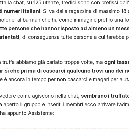
utta la chat, su 125 utenze, tredici sono con prefissi dall’e
CONTATTI
ti numeri italiani
. Si va dalla ragazzina di massimo 18
nolone, al barman che ha come immagine profilo una foto
tte persone che hanno risposto ad almeno un mes
CHI SIAMO
atentati
, di conseguenza tutte persone a cui farebbe 
 truffa abbiamo già parlato troppe volte, ma
ogni tass
 sì che prima di cascarci qualcuno trovi uno dei nos
 è ancora in tempo per non cascarci e magari per aiutar
è vedere come agiscono nella chat,
sembrano i truffato
a aperto il gruppo e inseriti i membri ecco arrivare l’adm
ha appunto Assistente: