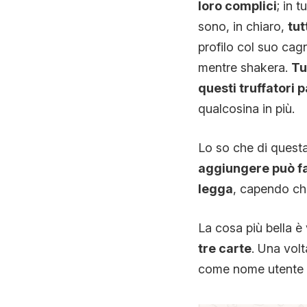
loro complici
; in t
sono, in chiaro,
tut
profilo col suo cag
mentre shakera.
Tu
questi truffatori p
qualcosina in più.
Lo so che di questa
aggiungere può far
legga
, capendo che
La cosa più bella 
tre carte
. Una volt
come nome utente 