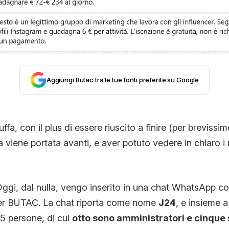
STORIA E CITAZIONI
INTRATTENIMENTO
Aggiungi Butac tra le tue fonti preferite su Google
COMPLOTTI, LEGGENDE URBANE ED EVERGREE
ffa, con il plus di essere riuscito a finire (per brevissi
EDITORIALI
a viene portata avanti, e aver potuto vedere in chiaro i 
TRUFFE E SOCIAL NETWORK
ggi, dal nulla, vengo inserito in una chat WhatsApp co
er BUTAC. La chat riporta come nome
J24
, e insieme a
CLIMA ED ENERGIA
5 persone, di cui
otto sono amministratori e cinque