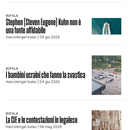
BUFALA
Stephen (Steven Eugene) Kuhn non è
una fonte affidabile
maicolengel butac
| 09 giu 2026
BUFALA
I bambini ucraini che fanno la svastica
maicolengel butac
| 04 giu 2026
BUFALA
La CIE e le contestazioni in legalese
maicolengel butac
| 08 mag 2026