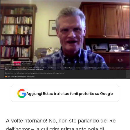
STORIA E CITAZIONI
INTRATTENIMENTO
COMPLOTTI, LEGGENDE URBANE ED
EVERGREEN
EDITORIALI
Aggiungi Butac tra le tue fonti preferite su Google
TRUFFE E SOCIAL NETWORK
A volte ritornano! No, non sto parlando del Re
dell’horror – la cui primissima antologia di