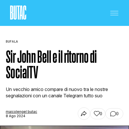
BUFALA
Sir John Bell e il ritorno di
SocialTV
CRONACA E POLITICA
Un vecchio amico compare di nuovo tra le nostre
SCIENZA E TECNOLOGIA
segnalazioni con un canale Telegram tutto suo
maicolengel butac
0
0
SALUTE E MEDICINA
8 Ago 2024