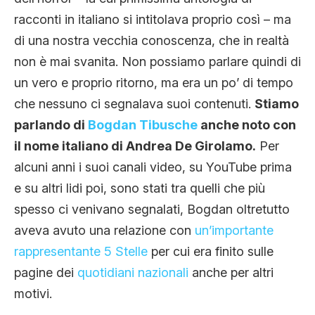
CLIMA ED ENERGIA
racconti in italiano si intitolava proprio così – ma
di una nostra vecchia conoscenza, che in realtà
non è mai svanita. Non possiamo parlare quindi di
CONTATTI
un vero e proprio ritorno, ma era un po’ di tempo
che nessuno ci segnalava suoi contenuti.
Stiamo
CHI SIAMO
parlando di
Bogdan Tibusche
anche noto con
il nome italiano di Andrea De Girolamo.
Per
alcuni anni i suoi canali video, su YouTube prima
e su altri lidi poi, sono stati tra quelli che più
spesso ci venivano segnalati, Bogdan oltretutto
aveva avuto una relazione con
un’importante
rappresentante 5 Stelle
per cui era finito sulle
pagine dei
quotidiani nazionali
anche per altri
motivi.