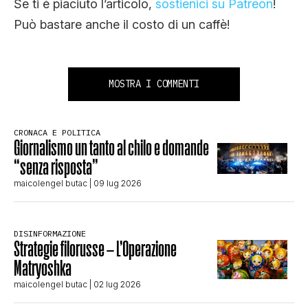
Se ti è piaciuto l’articolo,
sostienici su Patreon
!
Può bastare anche il costo di un caffè!
MOSTRA I COMMENTI
CRONACA E POLITICA
Giornalismo un tanto al chilo e domande
“senza risposta”
maicolengel butac
| 09 lug 2026
DISINFORMAZIONE
Strategie filorusse – L’Operazione
Matryoshka
maicolengel butac
| 02 lug 2026