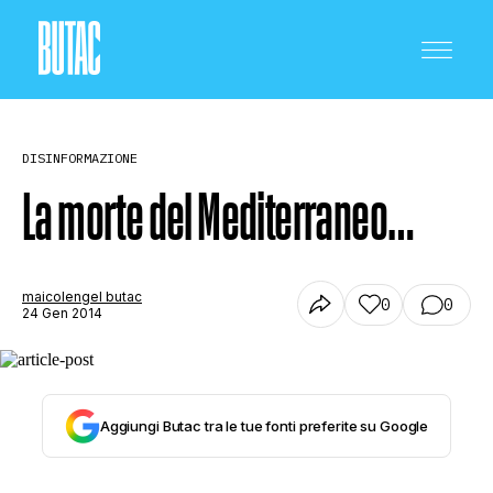
DISINFORMAZIONE
La morte del Mediterraneo…
CRONACA E POLITICA
maicolengel butac
0
0
24 Gen 2014
SCIENZA E TECNOLOGIA
Aggiungi Butac tra le tue fonti preferite su Google
SALUTE E MEDICINA