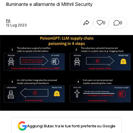
illuminante e allarmante di Mithril Security
STORIA E CITAZIONI
PA
0
0
12 Lug 2023
INTRATTENIMENTO
COMPLOTTI, LEGGENDE URBANE ED
EVERGREEN
EDITORIALI
TRUFFE E SOCIAL NETWORK
Aggiungi Butac tra le tue fonti preferite su Google