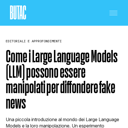
EDITORIALI E APPROFONDIMENTI
Come i Large Language Models
(LLM) possono essere
CRONACA E POLITICA
manipolati per diffondere fake
SCIENZA E TECNOLOGIA
news
SALUTE E MEDICINA
Una piccola introduzione al mondo dei Large Language
Models e la loro manipolazione. Un esperimento