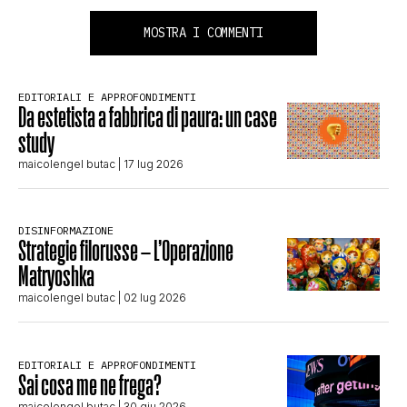
MOSTRA I COMMENTI
EDITORIALI E APPROFONDIMENTI
Da estetista a fabbrica di paura: un case
study
maicolengel butac
| 17 lug 2026
DISINFORMAZIONE
Strategie filorusse – L’Operazione
Matryoshka
maicolengel butac
| 02 lug 2026
EDITORIALI E APPROFONDIMENTI
Sai cosa me ne frega?
maicolengel butac
| 30 giu 2026