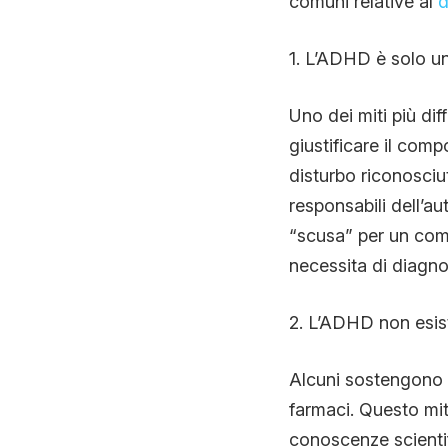
comuni relative al
d
1. L’ADHD è solo un
Uno dei miti più di
giustificare il comp
disturbo riconosciut
responsabili dell’au
“scusa” per un com
necessita di diagno
2. L’ADHD non esist
Alcuni sostengono 
farmaci. Questo mi
conoscenze scientif