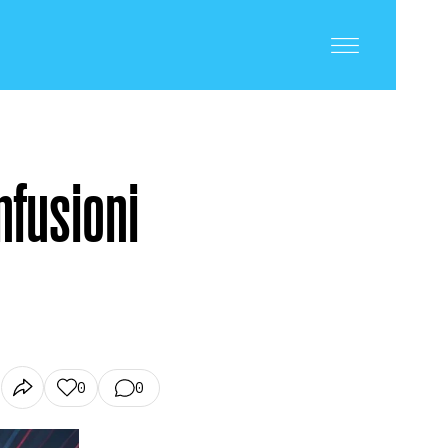
onfusioni
0
0