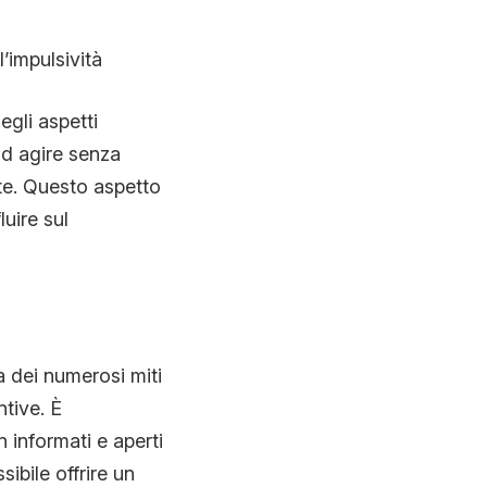
’impulsività
gli aspetti
ad agire senza
ate. Questo aspetto
luire sul
 dei numerosi miti
ntive. È
 informati e aperti
ibile offrire un