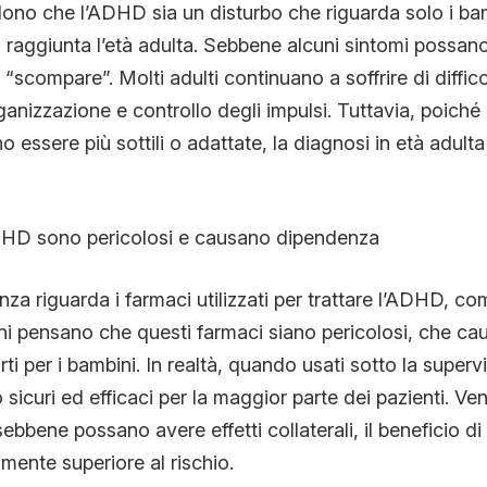
ono che l’ADHD sia un disturbo che riguarda solo i ba
raggiunta l’età adulta. Sebbene alcuni sintomi possano 
scompare”. Molti adulti continuano a soffrire di diffico
anizzazione e controllo degli impulsi. Tuttavia, poiché 
 essere più sottili o adattate, la diagnosi in età adult
’ADHD sono pericolosi e causano dipendenza
nza riguarda i farmaci utilizzati per trattare l’ADHD, com
ni pensano che questi farmaci siano pericolosi, che c
ti per i bambini. In realtà, quando usati sotto la super
sicuri ed efficaci per la maggior parte dei pazienti. Ven
sebbene possano avere effetti collaterali, il beneficio d
ente superiore al rischio.