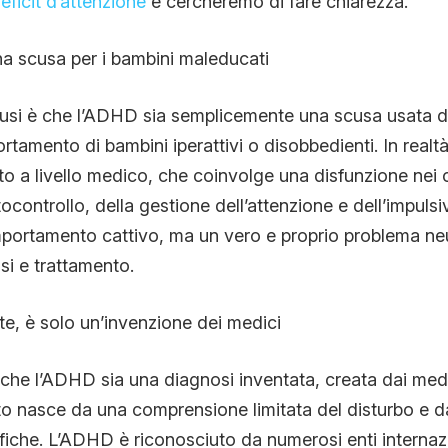
eficit d’attenzione
e cercheremo di fare chiarezza.
a scusa per i bambini maleducati
ffusi è che l’ADHD sia semplicemente una scusa usata da
ortamento di bambini iperattivi o disobbedienti. In real
o a livello medico, che coinvolge una disfunzione nei ci
tocontrollo, della gestione dell’attenzione e dell’impuls
portamento cattivo, ma un vero e proprio problema ne
si e trattamento.
e, è solo un’invenzione dei medici
che l’ADHD sia una diagnosi inventata, creata dai med
to nasce da una comprensione limitata del disturbo e d
iche. L’ADHD è riconosciuto da numerosi enti internazio