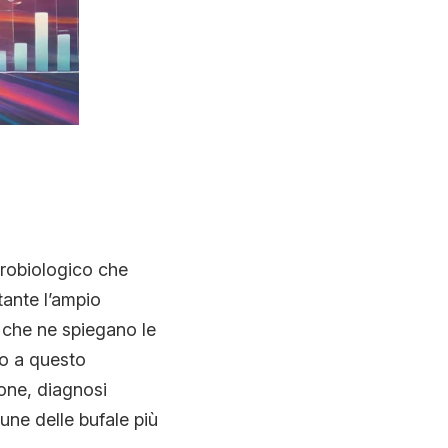
urobiologico che
tante l’ampio
 che ne spiegano le
do a questo
one, diagnosi
une delle bufale più