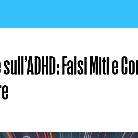
 sull’ADHD: Falsi Miti e C
CRONACA E POLITICA
re
SCIENZA E TECNOLOGIA
SALUTE E MEDICINA