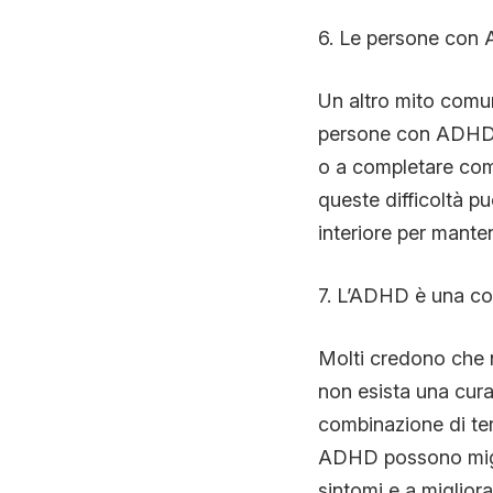
6. Le persone con 
Un altro mito comun
persone con ADHD d
o a completare compi
queste difficoltà pu
interiore per manten
7. L’ADHD è una co
Molti credono che n
non esista una cura
combinazione di te
ADHD possono migli
sintomi e a migliorar