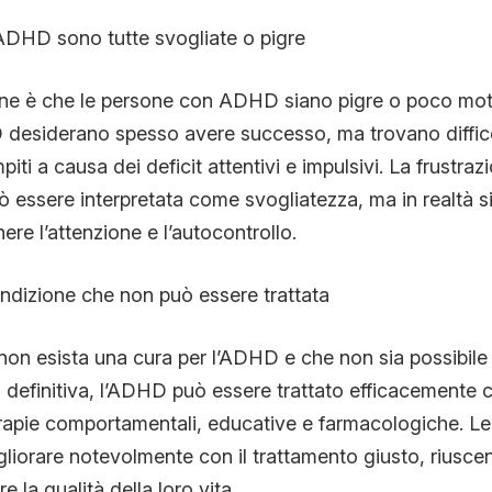
ADHD sono tutte svogliate o pigre
e è che le persone con ADHD siano pigre o poco motiva
esiderano spesso avere successo, ma trovano diffico
ti a causa dei deficit attentivi e impulsivi. La frustra
ò essere interpretata come svogliatezza, ma in realtà si 
ere l’attenzione e l’autocontrollo.
ndizione che non può essere trattata
on esista una cura per l’ADHD e che non sia possibile
 definitiva, l’ADHD può essere trattato efficacemente 
rapie comportamentali, educative e farmacologiche. L
orare notevolmente con il trattamento giusto, riuscend
e la qualità della loro vita.