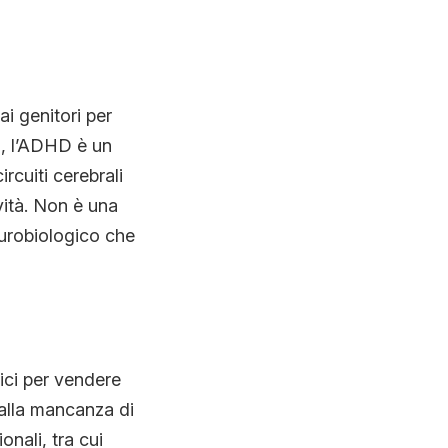
i genitori per
tà, l’ADHD è un
rcuiti cerebrali
ività. Non è una
urobiologico che
ici per vendere
alla mancanza di
nali, tra cui