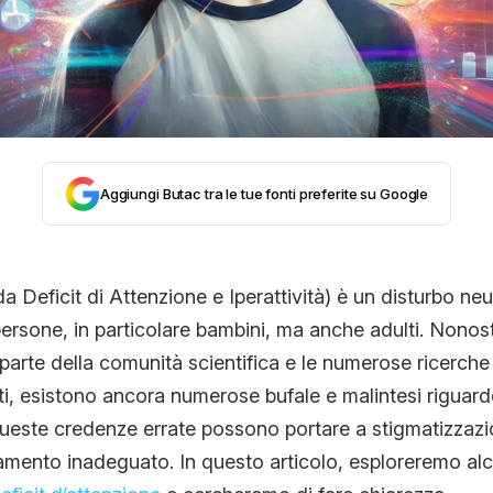
CONTATTI
CHI SIAMO
Aggiungi Butac tra le tue fonti preferite su Google
 Deficit di Attenzione e Iperattività) è un disturbo ne
 persone, in particolare bambini, ma anche adulti. Nonos
arte della comunità scientifica e le numerose ricerche
ti, esistono ancora numerose bufale e malintesi riguar
queste credenze errate possono portare a stigmatizzazi
tamento inadeguato. In questo articolo, esploreremo alc