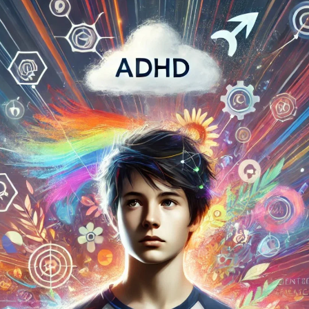
STORIA E CITAZIONI
INTRATTENIMENTO
COMPLOTTI, LEGGENDE URBANE ED EVERGREE
EDITORIALI
TRUFFE E SOCIAL NETWORK
CLIMA ED ENERGIA