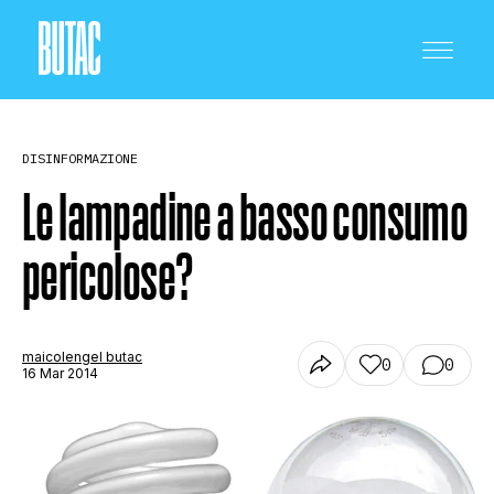
DISINFORMAZIONE
Le lampadine a basso consumo
pericolose?
CRONACA E POLITICA
SCIENZA E TECNOLOGIA
maicolengel butac
0
0
16 Mar 2014
SALUTE E MEDICINA