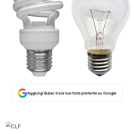
STORIA E CITAZIONI
INTRATTENIMENTO
COMPLOTTI, LEGGENDE URBANE ED
EVERGREEN
EDITORIALI
Aggiungi Butac tra le tue fonti preferite su Google
TRUFFE E SOCIAL NETWORK