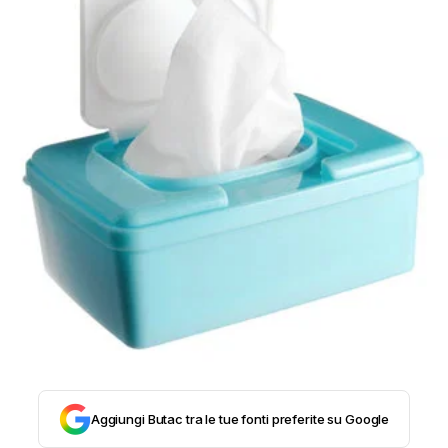
STORIA E CITAZIONI
INTRATTENIMENTO
COMPLOTTI, LEGGENDE URBANE ED
EVERGREEN
EDITORIALI
TRUFFE E SOCIAL NETWORK
Aggiungi Butac tra le tue fonti preferite su Google