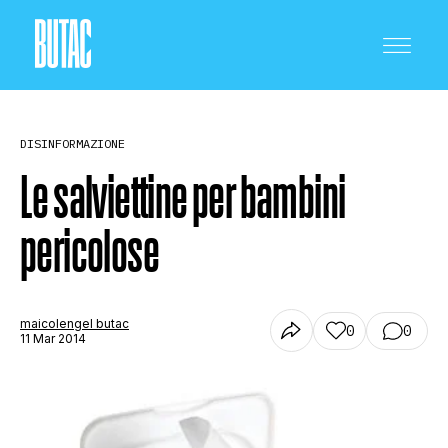
DISINFORMAZIONE
Le salviettine per bambini
pericolose
CRONACA E POLITICA
SCIENZA E TECNOLOGIA
maicolengel butac
0
0
11 Mar 2014
SALUTE E MEDICINA