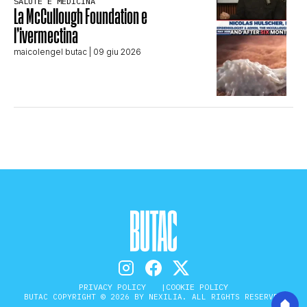
SALUTE E MEDICINA
La McCullough Foundation e
l’ivermectina
maicolengel butac
| 09 giu 2026
PRIVACY POLICY
COOKIE POLICY
BUTAC COPYRIGHT © 2026 BY NEXILIA. ALL RIGHTS RESERVED