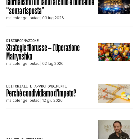
Giornalismo un tanto al chilo e domande
“senza risposta”
maicolengel butac
| 09 lug 2026
DISINFORMAZIONE
Strategie filorusse – L’Operazione
Matryoshka
maicolengel butac
| 02 lug 2026
EDITORIALI E APPROFONDIMENTI
Perché condividiamo d’impeto?
maicolengel butac
| 12 giu 2026