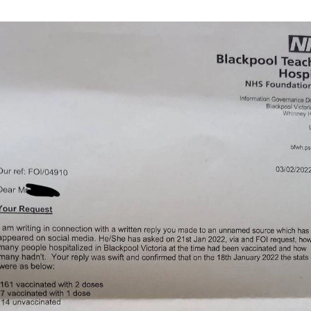
STORIA E CITAZIONI
INTRATTENIMENTO
COMPLOTTI, LEGGENDE URBANE ED EVERGREE
EDITORIALI
TRUFFE E SOCIAL NETWORK
CLIMA ED ENERGIA