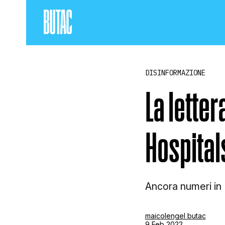
DISINFORMAZIONE
La lette
Hospital
Ancora numeri in 
maicolengel butac
9 Feb 2022