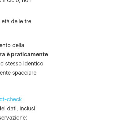
il ciclo, non
età delle tre
ento della
ra è praticamente
lo stesso identico
mente spacciare
act-check
ei dati, inclusi
servazione: