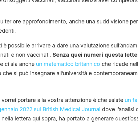
e di soggetti vaccinati, vaccinati senza aver completato 
ulteriore approfondimento, anche una suddivisione per 
edenti.
i è possibile arrivare a dare una valutazione sull’andam
nati e non vaccinati.
Senza quei numeri questa lette
 ci sia anche
un matematico britannico
che ricade nel
o che si può insegnare all’università e contemporanea
vorrei portare alla vostra attenzione è che esiste
un f
 gennaio 2022 sul British Medical Journal
dove l’analisi d
nella lettera qui sopra, ha portato a generare quest’os