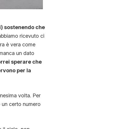
oi) sostenendo che
bbiamo ricevuto ci
era è vera come
e manca un dato
rrei sperare che
ervono per la
nnesima volta. Per
e un certo numero