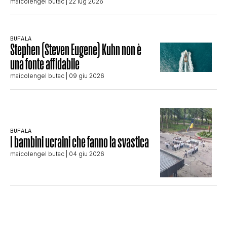
maicolengel butac
| 22 lug 2026
BUFALA
Stephen (Steven Eugene) Kuhn non è
una fonte affidabile
maicolengel butac
| 09 giu 2026
BUFALA
I bambini ucraini che fanno la svastica
maicolengel butac
| 04 giu 2026