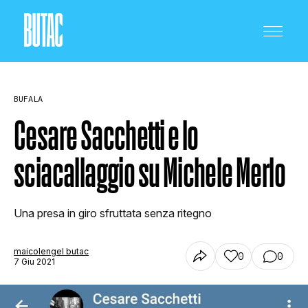
BUFALA
Cesare Sacchetti e lo
sciacallaggio su Michele Merlo
CRONACA E POLITICA
Una presa in giro sfruttata senza ritegno
SCIENZA E TECNOLOGIA
maicolengel butac
0
0
7 Giu 2021
SALUTE E MEDICINA