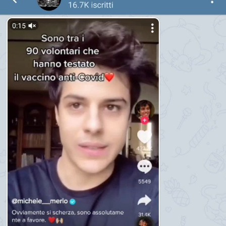
STORIA E CITAZIONI
INTRATTENIMENTO
COMPLOTTI, LEGGENDE URBANE ED
EVERGREEN
EDITORIALI
TRUFFE E SOCIAL NETWORK