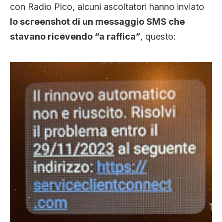
con Radio Pico, alcuni ascoltatori hanno inviato
CLIMA ED ENERGIA
lo screenshot di un messaggio SMS che
stavano ricevendo “a raffica”
, questo:
CONTATTI
CHI SIAMO