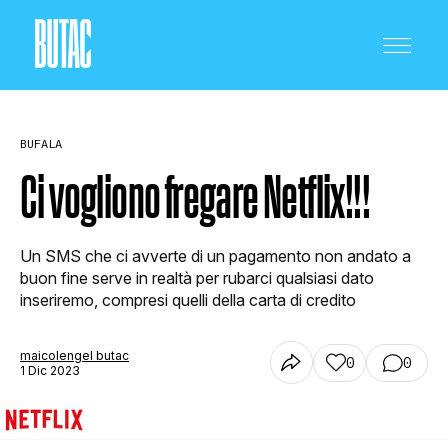
BUFALA
Ci vogliono fregare Netflix!!!
CRONACA E POLITICA
Un SMS che ci avverte di un pagamento non andato a
buon fine serve in realtà per rubarci qualsiasi dato
inseriremo, compresi quelli della carta di credito
SCIENZA E TECNOLOGIA
maicolengel butac
0
0
1 Dic 2023
SALUTE E MEDICINA