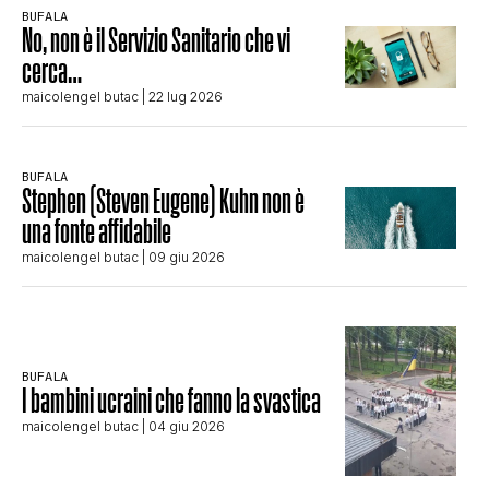
BUFALA
No, non è il Servizio Sanitario che vi
cerca…
maicolengel butac
| 22 lug 2026
BUFALA
Stephen (Steven Eugene) Kuhn non è
una fonte affidabile
maicolengel butac
| 09 giu 2026
BUFALA
I bambini ucraini che fanno la svastica
maicolengel butac
| 04 giu 2026