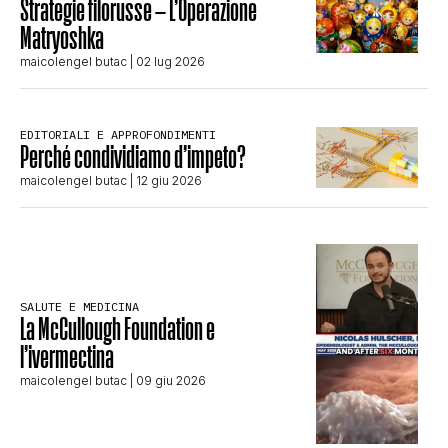
Strategie filorusse – L’Operazione
Matryoshka
maicolengel butac
| 02 lug 2026
EDITORIALI E APPROFONDIMENTI
Perché condividiamo d’impeto?
maicolengel butac
| 12 giu 2026
SALUTE E MEDICINA
La McCullough Foundation e
l’ivermectina
maicolengel butac
| 09 giu 2026