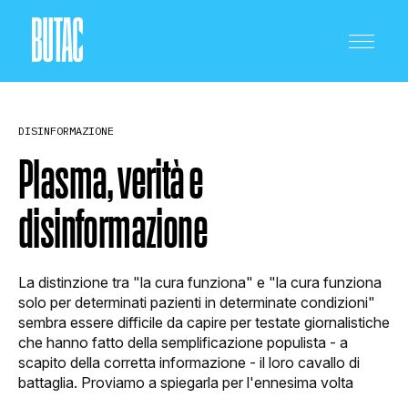
DISINFORMAZIONE
Plasma, verità e
disinformazione
CRONACA E POLITICA
La distinzione tra "la cura funziona" e "la cura funziona
SCIENZA E TECNOLOGIA
solo per determinati pazienti in determinate condizioni"
sembra essere difficile da capire per testate giornalistiche
che hanno fatto della semplificazione populista - a
scapito della corretta informazione - il loro cavallo di
SALUTE E MEDICINA
battaglia. Proviamo a spiegarla per l'ennesima volta