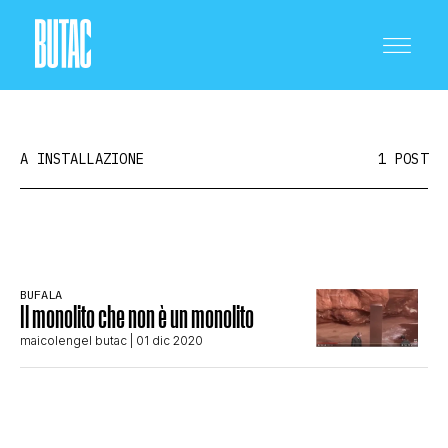
A INSTALLAZIONE
1 POST
CRONACA E POLITICA
BUFALA
Il monolito che non è un monolito
SCIENZA E TECNOLOGIA
maicolengel butac
| 01 dic 2020
SALUTE E MEDICINA