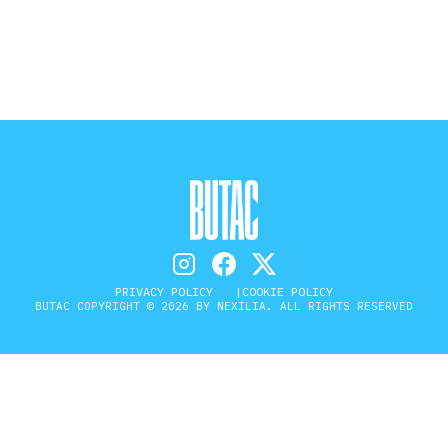
STORIA E CITAZIONI
INTRATTENIMENTO
COMPLOTTI, LEGGENDE URBANE ED
EVERGREEN
PRIVACY POLICY
COOKIE POLICY
BUTAC COPYRIGHT © 2026 BY NEXILIA. ALL RIGHTS RESERVED
EDITORIALI
TRUFFE E SOCIAL NETWORK