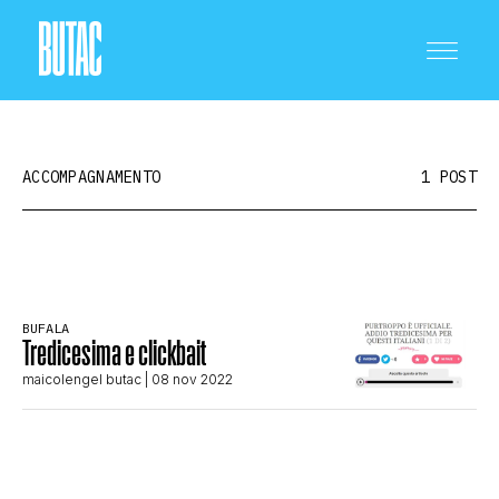
ACCOMPAGNAMENTO
1 POST
CRONACA E POLITICA
BUFALA
Tredicesima e clickbait
SCIENZA E TECNOLOGIA
maicolengel butac
| 08 nov 2022
SALUTE E MEDICINA