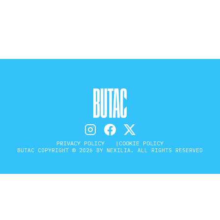
STORIA E CITAZIONI
INTRATTENIMENTO
COMPLOTTI, LEGGENDE URBANE ED
EVERGREEN
PRIVACY POLICY
COOKIE POLICY
BUTAC COPYRIGHT © 2026 BY NEXILIA. ALL RIGHTS RESERVED
EDITORIALI
TRUFFE E SOCIAL NETWORK