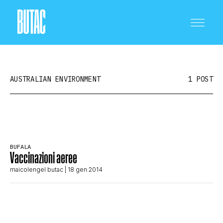
AUSTRALIAN ENVIRONMENT
1 POST
CRONACA E POLITICA
BUFALA
Vaccinazioni aeree
SCIENZA E TECNOLOGIA
maicolengel butac
| 18 gen 2014
SALUTE E MEDICINA