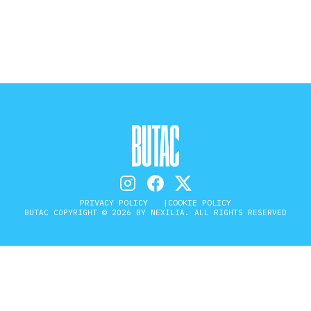
STORIA E CITAZIONI
INTRATTENIMENTO
COMPLOTTI, LEGGENDE URBANE ED
EVERGREEN
PRIVACY POLICY
COOKIE POLICY
BUTAC COPYRIGHT © 2026 BY NEXILIA. ALL RIGHTS RESERVED
EDITORIALI
TRUFFE E SOCIAL NETWORK