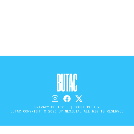
STORIA E CITAZIONI
INTRATTENIMENTO
COMPLOTTI, LEGGENDE URBANE ED
EVERGREEN
EDITORIALI
PRIVACY POLICY
COOKIE POLICY
BUTAC COPYRIGHT © 2026 BY NEXILIA. ALL RIGHTS RESERVED
TRUFFE E SOCIAL NETWORK