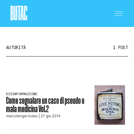
AUTORITÀ
1 POST
CRONACA E POLITICA
DISINFORMAZIONE
SCIENZA E TECNOLOGIA
Come segnalare un caso di pseudo o
mala medicina Vol.2
maicolengel butac
| 27 giu 2014
SALUTE E MEDICINA