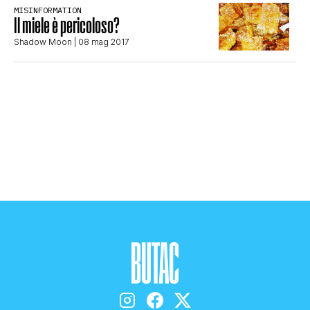
MISINFORMATION
STORIA E CITAZIONI
Il miele è pericoloso?
Shadow Moon
| 08 mag 2017
INTRATTENIMENTO
COMPLOTTI, LEGGENDE URBANE ED
EVERGREEN
EDITORIALI
TRUFFE E SOCIAL NETWORK