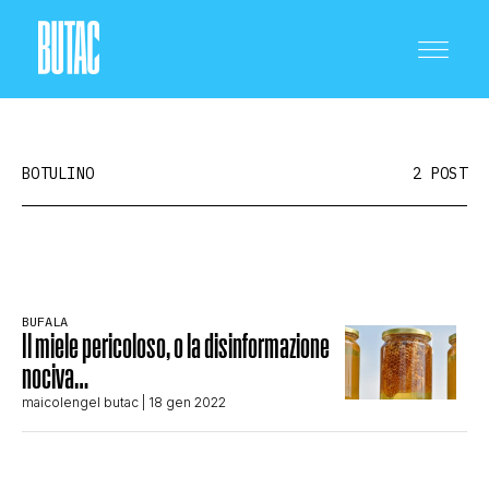
BOTULINO
2 POST
CRONACA E POLITICA
BUFALA
Il miele pericoloso, o la disinformazione
SCIENZA E TECNOLOGIA
nociva…
maicolengel butac
| 18 gen 2022
SALUTE E MEDICINA