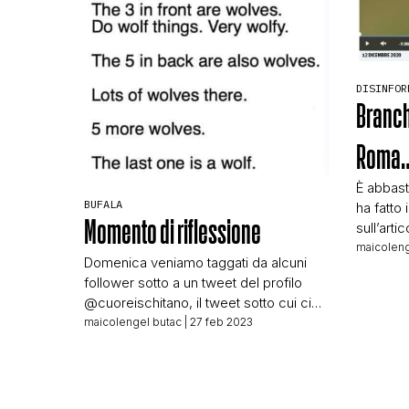
DISINFOR
Branchi
Roma
È abbast
BUFALA
ha fatto 
Momento di riflessione
sull’arti
che stai
maicoleng
Domenica veniamo taggati da alcuni
non mett
follower sotto a un tweet del profilo
viene da
@cuoreischitano, il tweet sotto cui ci
lupi alle
taggano è questo: Il tweet riporta la
maicolengel butac
| 27 feb 2023
che scor
solita foto col branco di lupi, smontata
preoccu
qui su BUTAC nel 2015. La vediamo e
subito rispondiamo al tag confermando
la bufala, dopo pochi minuti linkiamo il