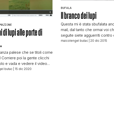
STORIA E CITAZIONI
BUFALA
Il branco dei lupi
Questa mi è stata sbufalata an
MAZIONE
INTRATTENIMENTO
mail, dal tanto che ormai voi ch
 di lupi alle porte di
seguite siete agguerriti contro
bufale. I primi 3 lupi sono quell
maicolengel butac
| 20 dic 2015
…
COMPLOTTI, LEGGENDE URBANE ED EVERGREE
malati. Loro danno il ritmo alla
camminata di tutto il branco. S
anza palese che se titoli come
stato il contrario, loro sarebber
il Corriere poi la gente clicchi
ultimi e sarebbero morti. In cas
colo e vada e vedere il video
EDITORIALI
 facendo circolare. Sia chiaro,
el butac
| 15 dic 2020
o in dubbio l’informazione che
ta, ci saranno per davvero dei
TRUFFE E SOCIAL NETWORK
 porte di Roma e chi ha animali
azzano liberi dovrà
parsi […]
CLIMA ED ENERGIA