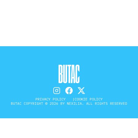
STORIA E CITAZIONI
INTRATTENIMENTO
COMPLOTTI, LEGGENDE URBANE ED
EVERGREEN
EDITORIALI
PRIVACY POLICY
COOKIE POLICY
BUTAC COPYRIGHT © 2026 BY NEXILIA. ALL RIGHTS RESERVED
TRUFFE E SOCIAL NETWORK