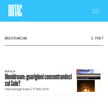
BREATHARIAN
1 POST
CRONACA E POLITICA
BUFALA
Dionidream: guarigioni concentrandosi
SCIENZA E TECNOLOGIA
sul Sole?
maicolengel butac
| 17 feb 2014
SALUTE E MEDICINA