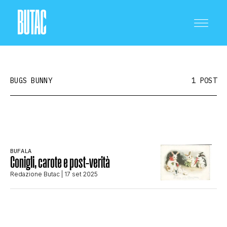
BUGS BUNNY
1 POST
CRONACA E POLITICA
BUFALA
Conigli, carote e post-verità
SCIENZA E TECNOLOGIA
Redazione Butac
| 17 set 2025
SALUTE E MEDICINA