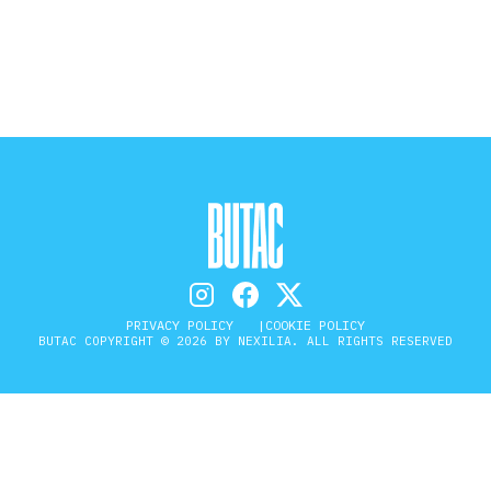
STORIA E CITAZIONI
INTRATTENIMENTO
COMPLOTTI, LEGGENDE URBANE ED
EVERGREEN
PRIVACY POLICY
COOKIE POLICY
EDITORIALI
BUTAC COPYRIGHT © 2026 BY NEXILIA. ALL RIGHTS RESERVED
TRUFFE E SOCIAL NETWORK