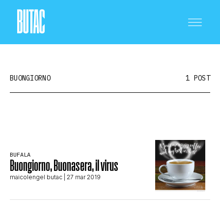
BUONGIORNO
1 POST
CRONACA E POLITICA
BUFALA
SCIENZA E TECNOLOGIA
Buongiorno, Buonasera, il virus
maicolengel butac
| 27 mar 2019
SALUTE E MEDICINA