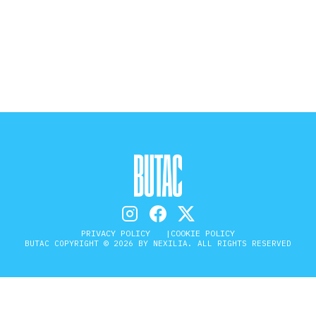
STORIA E CITAZIONI
INTRATTENIMENTO
COMPLOTTI, LEGGENDE URBANE ED
EVERGREEN
EDITORIALI
PRIVACY POLICY
COOKIE POLICY
BUTAC COPYRIGHT © 2026 BY NEXILIA. ALL RIGHTS RESERVED
TRUFFE E SOCIAL NETWORK