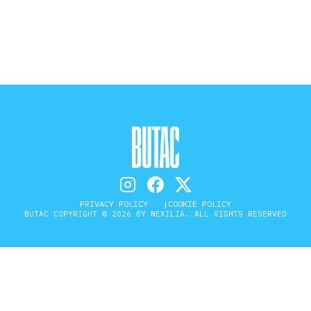
STORIA E CITAZIONI
INTRATTENIMENTO
COMPLOTTI, LEGGENDE URBANE ED
EVERGREEN
PRIVACY POLICY
COOKIE POLICY
BUTAC COPYRIGHT © 2026 BY NEXILIA. ALL RIGHTS RESERVED
EDITORIALI
TRUFFE E SOCIAL NETWORK