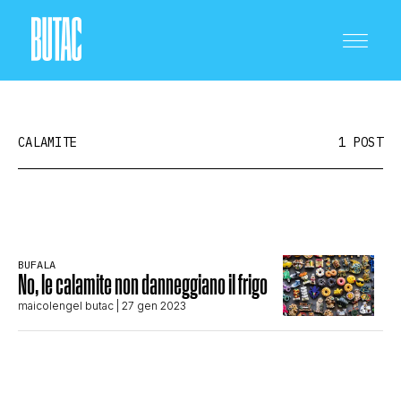
CALAMITE
1 POST
CRONACA E POLITICA
BUFALA
No, le calamite non danneggiano il frigo
SCIENZA E TECNOLOGIA
maicolengel butac
| 27 gen 2023
SALUTE E MEDICINA