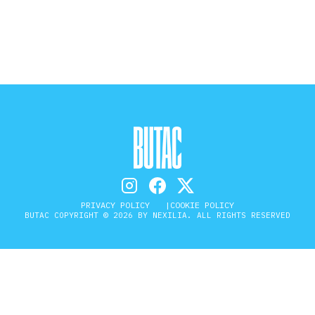
STORIA E CITAZIONI
INTRATTENIMENTO
COMPLOTTI, LEGGENDE URBANE ED
EVERGREEN
PRIVACY POLICY
COOKIE POLICY
BUTAC COPYRIGHT © 2026 BY NEXILIA. ALL RIGHTS RESERVED
EDITORIALI
TRUFFE E SOCIAL NETWORK