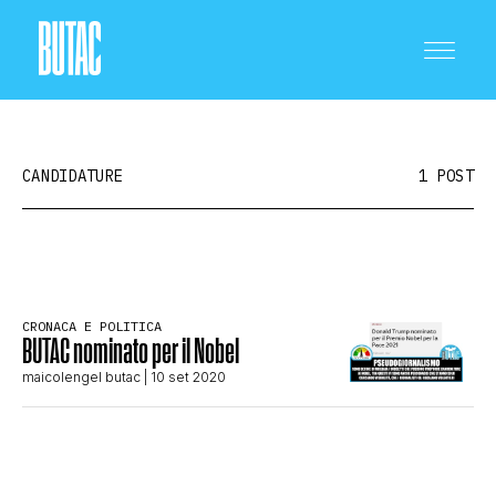
CANDIDATURE
1 POST
CRONACA E POLITICA
CRONACA E POLITICA
BUTAC nominato per il Nobel
SCIENZA E TECNOLOGIA
maicolengel butac
| 10 set 2020
SALUTE E MEDICINA