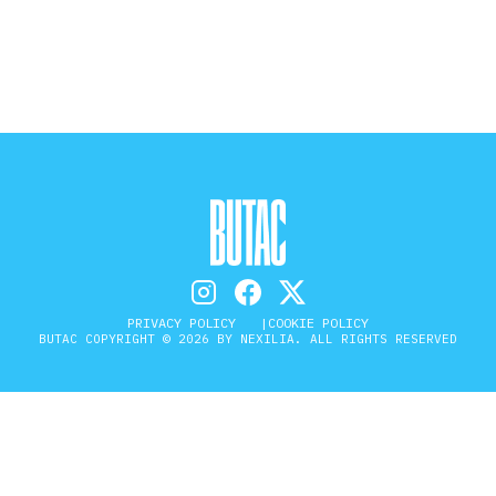
STORIA E CITAZIONI
INTRATTENIMENTO
COMPLOTTI, LEGGENDE URBANE ED
EVERGREEN
PRIVACY POLICY
COOKIE POLICY
BUTAC COPYRIGHT © 2026 BY NEXILIA. ALL RIGHTS RESERVED
EDITORIALI
TRUFFE E SOCIAL NETWORK