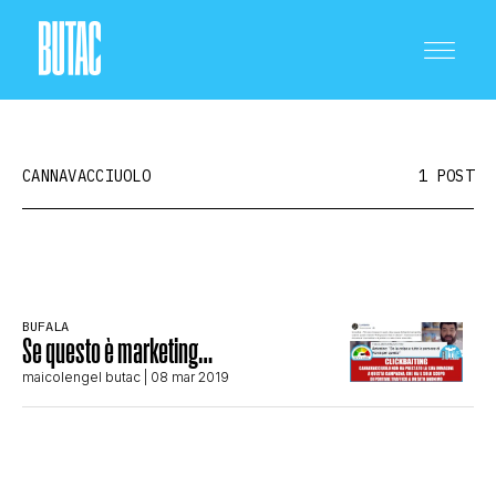
CANNAVACCIUOLO
1 POST
CRONACA E POLITICA
BUFALA
Se questo è marketing…
SCIENZA E TECNOLOGIA
maicolengel butac
| 08 mar 2019
SALUTE E MEDICINA