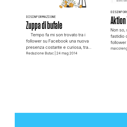
DISINFOR
DISINFORMAZIONE
Aktion 
Zuppa di bufale
Non so, 
Tempo fa mi son trovato tra i
fastidio
follower su Facebook una nuova
follower
presenza costante e curiosa, tra
articolo 
maicoleng
commenti e segnalazioni varie ed
Redazione Butac
| 24 mag 2014
parlando 
eventuali abbiamo imparato a
2014, co
conoscerci sul web; con la sua
Giulio Meo
curiosità e il suo scetticismo sta
una nuov
provando ad imparare a debunkare da
handicap
sola, e magari a trasmettere la cosa ai
suoi […]