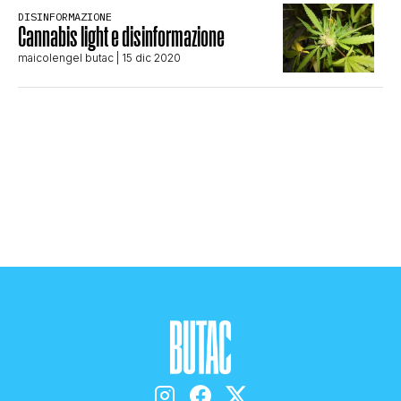
DISINFORMAZIONE
STORIA E CITAZIONI
Cannabis light e disinformazione
maicolengel butac
| 15 dic 2020
INTRATTENIMENTO
COMPLOTTI, LEGGENDE URBANE ED
EVERGREEN
EDITORIALI
TRUFFE E SOCIAL NETWORK