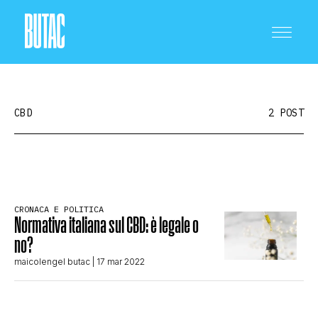
CBD
2 POST
CRONACA E POLITICA
CRONACA E POLITICA
Normativa italiana sul CBD: è legale o
SCIENZA E TECNOLOGIA
no?
maicolengel butac
| 17 mar 2022
SALUTE E MEDICINA