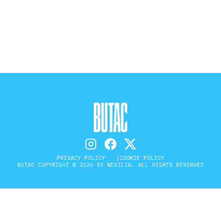
STORIA E CITAZIONI
INTRATTENIMENTO
COMPLOTTI, LEGGENDE URBANE ED
EVERGREEN
EDITORIALI
PRIVACY POLICY
COOKIE POLICY
BUTAC COPYRIGHT © 2026 BY NEXILIA. ALL RIGHTS RESERVED
TRUFFE E SOCIAL NETWORK