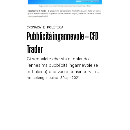
CRONACA E POLITICA
Pubblicità ingannevole – CFD
Trader
Ci segnalate che sta circolando
l’ennesima pubblicità ingannevole (e
truffaldina) che vuole convincervi a
investire in trading online. Stavolta
maicolengel butac
| 30 apr 2021
hanno fatto le cose in grande: usano
come indirizzo web un bbc-news. co,
come logo in alto quello di RAI1, e poi i
faccioni di Mara Venier e Mario Draghi.
Danno a intendere che di quest’azienda
[…]