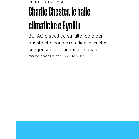
CLIMA ED ENERGIA
Charlie Chester, le balle
climatiche e ByoBlu
BUTAC è scettico su tutto, ed è per
questo che sono circa dieci anni che
suggerisce a chiunque ci legga di
controllare le fonti, sia quelle delle
maicolengel butac
| 27 lug 2022
notizie che ci segnalate sia quelle che
usiamo noi stessi per fare fact-
checking. BUTAC è scettico e da
sempre non si fida dei media, poco
conta che siano […]