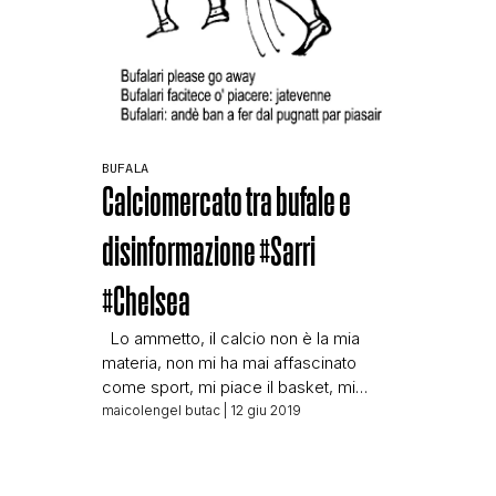
BUFALA
Calciomercato tra bufale e
disinformazione #Sarri
#Chelsea
Lo ammetto, il calcio non è la mia
materia, non mi ha mai affascinato
come sport, mi piace il basket, mi
piace lo sci, ma il calcio no. In
maicolengel butac
| 12 giu 2019
compenso mi piacciono i fatti, e c’è
una notizia di ieri che mi è stata
segnalata da un amico, lui si tifoso di