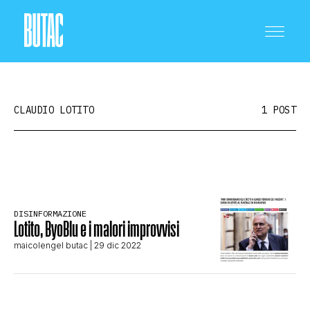
CLAUDIO LOTITO
1 POST
CRONACA E POLITICA
DISINFORMAZIONE
Lotito, ByoBlu e i malori improvvisi
SCIENZA E TECNOLOGIA
maicolengel butac
| 29 dic 2022
SALUTE E MEDICINA