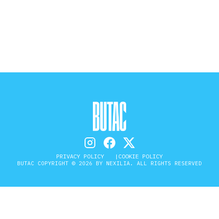
STORIA E CITAZIONI
INTRATTENIMENTO
COMPLOTTI, LEGGENDE URBANE ED
EVERGREEN
EDITORIALI
PRIVACY POLICY
COOKIE POLICY
BUTAC COPYRIGHT © 2026 BY NEXILIA. ALL RIGHTS RESERVED
TRUFFE E SOCIAL NETWORK