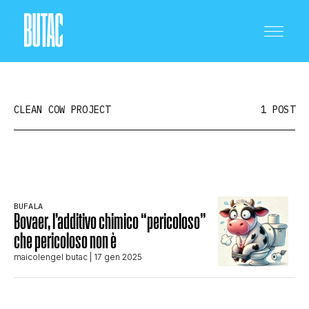
CLEAN COW PROJECT
1 POST
CRONACA E POLITICA
BUFALA
Bovaer, l’additivo chimico “pericoloso”
SCIENZA E TECNOLOGIA
che pericoloso non è
maicolengel butac
| 17 gen 2025
SALUTE E MEDICINA