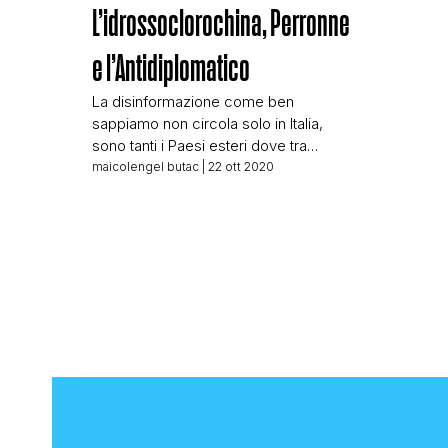
L’idrossoclorochina, Perronne
e l’Antidiplomatico
La disinformazione come ben
sappiamo non circola solo in Italia,
sono tanti i Paesi esteri dove tra
negazionisti e opinionisti si diffondono
maicolengel butac
| 22 ott 2020
teorie non confermate, se non già
sbugiardate, a macchia d’olio. La
Francia, come l’Italia, ha il suo numero
di medici a cui piace andare sui media
a dire la loro, poco conta che […]