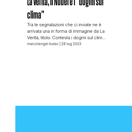
La Verità, il Nobel e i “dogmi sul
clima”
Tra le segnalazioni che ci inviate ne è
arrivata una in forma di immagine da La
Verità, titolo: Contesta i dogmi sul clima:
il Nobel per la fisica in carica viene
maicolengel butac
| 28 lug 2023
censurato dal Fmi L’articolo, che ci è
stato inviato dall’edizione cartacea del
quotidiano diretto da Belpietro, riporta:
Clauser, insignito l’autunno scorso, non
crede che […]