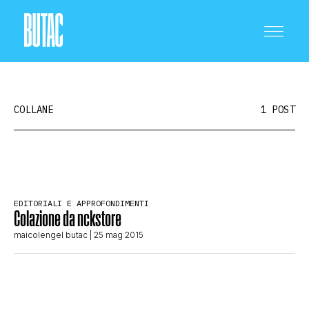
COLLANE
1 POST
CRONACA E POLITICA
EDITORIALI E APPROFONDIMENTI
Colazione da nckstore
SCIENZA E TECNOLOGIA
maicolengel butac
| 25 mag 2015
SALUTE E MEDICINA