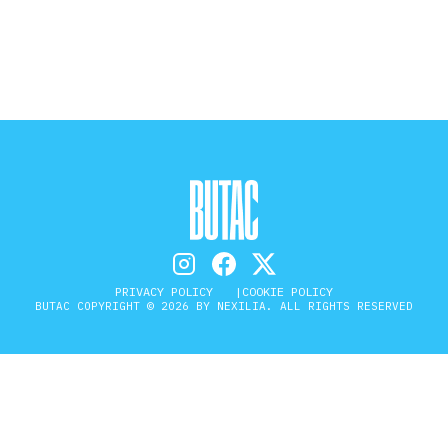
STORIA E CITAZIONI
INTRATTENIMENTO
COMPLOTTI, LEGGENDE URBANE ED
EVERGREEN
PRIVACY POLICY
COOKIE POLICY
BUTAC COPYRIGHT © 2026 BY NEXILIA. ALL RIGHTS RESERVED
EDITORIALI
TRUFFE E SOCIAL NETWORK