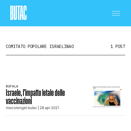
COMITATO POPOLARE ISRAELINAO
1 POST
CRONACA E POLITICA
BUFALA
Israele, l’impatto letale delle
SCIENZA E TECNOLOGIA
vaccinazioni
maicolengel butac
| 28 apr 2021
SALUTE E MEDICINA