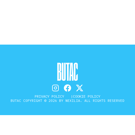
STORIA E CITAZIONI
INTRATTENIMENTO
COMPLOTTI, LEGGENDE URBANE ED
EVERGREEN
EDITORIALI
PRIVACY POLICY
COOKIE POLICY
BUTAC COPYRIGHT © 2026 BY NEXILIA. ALL RIGHTS RESERVED
TRUFFE E SOCIAL NETWORK