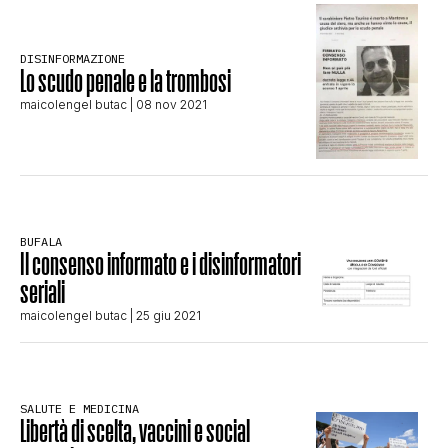
STORIA E CITAZIONI
DISINFORMAZIONE
Lo scudo penale e la trombosi
INTRATTENIMENTO
maicolengel butac
| 08 nov 2021
COMPLOTTI, LEGGENDE URBANE ED
EVERGREEN
BUFALA
Il consenso informato e i disinformatori
seriali
EDITORIALI
maicolengel butac
| 25 giu 2021
TRUFFE E SOCIAL NETWORK
SALUTE E MEDICINA
Libertà di scelta, vaccini e social