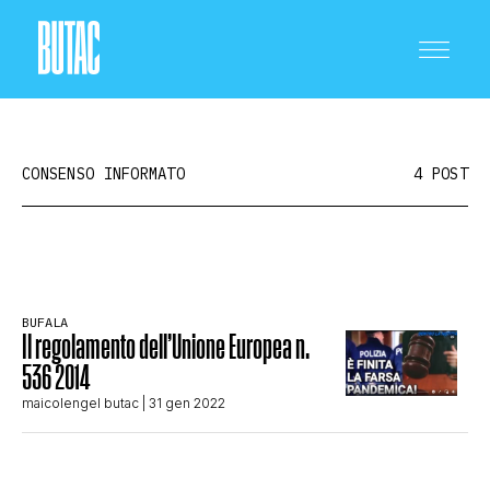
CONSENSO INFORMATO
4 POST
CRONACA E POLITICA
BUFALA
Il regolamento dell’Unione Europea n.
SCIENZA E TECNOLOGIA
536 2014
maicolengel butac
| 31 gen 2022
SALUTE E MEDICINA