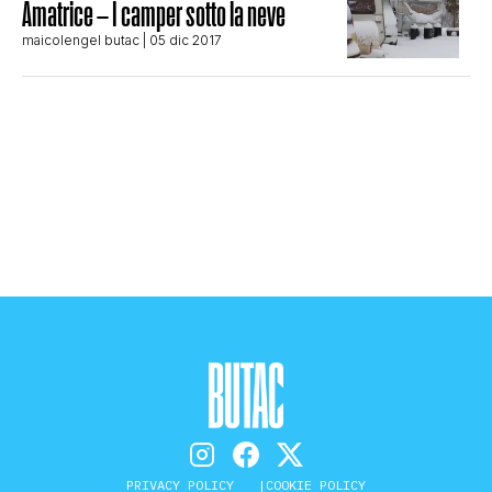
Amatrice – I camper sotto la neve
STORIA E CITAZIONI
maicolengel butac
| 05 dic 2017
INTRATTENIMENTO
COMPLOTTI, LEGGENDE URBANE ED
EVERGREEN
EDITORIALI
TRUFFE E SOCIAL NETWORK
PRIVACY POLICY
COOKIE POLICY