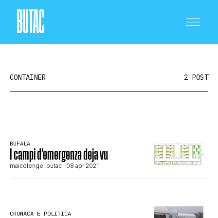
CONTAINER
2 POST
CRONACA E POLITICA
BUFALA
I campi d’emergenza deja vu
SCIENZA E TECNOLOGIA
maicolengel butac
| 08 apr 2021
SALUTE E MEDICINA
CRONACA E POLITICA