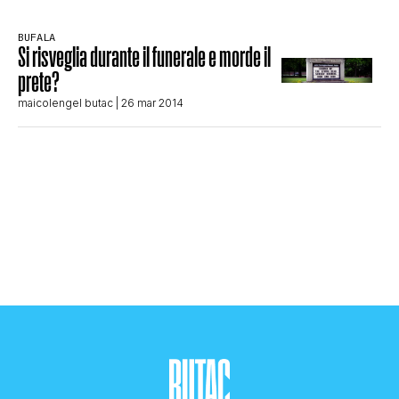
BUFALA
Si risveglia durante il funerale e morde il
prete?
maicolengel butac
| 26 mar 2014