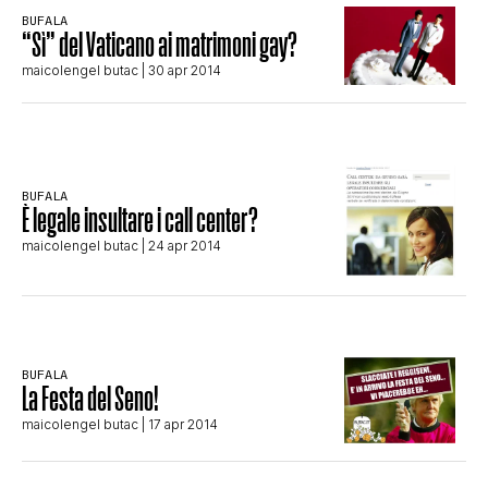
CLIMA ED ENERGIA
BUFALA
“Sì” del Vaticano ai matrimoni gay?
maicolengel butac
| 30 apr 2014
CONTATTI
CHI SIAMO
BUFALA
È legale insultare i call center?
maicolengel butac
| 24 apr 2014
BUFALA
La Festa del Seno!
maicolengel butac
| 17 apr 2014