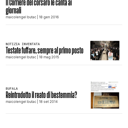
Il Corriere del corsaro le canta ai
STORIA E CITAZIONI
giornali
maicolengel butac
| 18 gen 2016
INTRATTENIMENTO
NOTIZIA INVENTATA
Testate fuffare, sempre al primo posto
COMPLOTTI, LEGGENDE URBANE ED
maicolengel butac
| 18 mag 2015
EVERGREEN
BUFALA
EDITORIALI
Reintrodotto il reato di bestemmia?
maicolengel butac
| 18 set 2014
TRUFFE E SOCIAL NETWORK