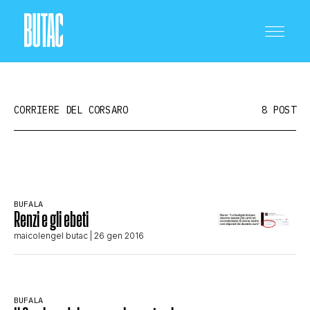
CORRIERE DEL CORSARO
8 POST
CRONACA E POLITICA
BUFALA
Renzi e gli ebeti
SCIENZA E TECNOLOGIA
maicolengel butac
| 26 gen 2016
SALUTE E MEDICINA
BUFALA