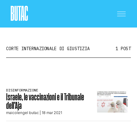
CORTE INTERNAZIONALE DI GIUSTIZIA
1 POST
CRONACA E POLITICA
DISINFORMAZIONE
Israele, le vaccinazioni e il Tribunale
SCIENZA E TECNOLOGIA
dell’Aja
maicolengel butac
| 18 mar 2021
SALUTE E MEDICINA