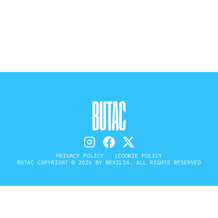
STORIA E CITAZIONI
INTRATTENIMENTO
COMPLOTTI, LEGGENDE URBANE ED
EVERGREEN
EDITORIALI
PRIVACY POLICY
COOKIE POLICY
BUTAC COPYRIGHT © 2026 BY NEXILIA. ALL RIGHTS RESERVED
TRUFFE E SOCIAL NETWORK